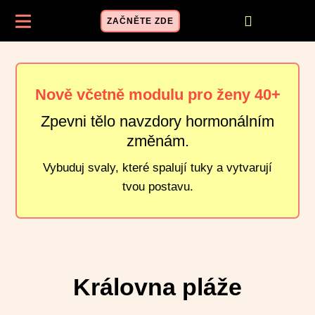

ZAČNĚTE ZDE
Nově včetně modulu pro ženy 40+
Zpevni tělo navzdory hormonálním
změnám.
Vybuduj svaly, které spalují tuky a vytvarují
tvou postavu.
Královna pláže