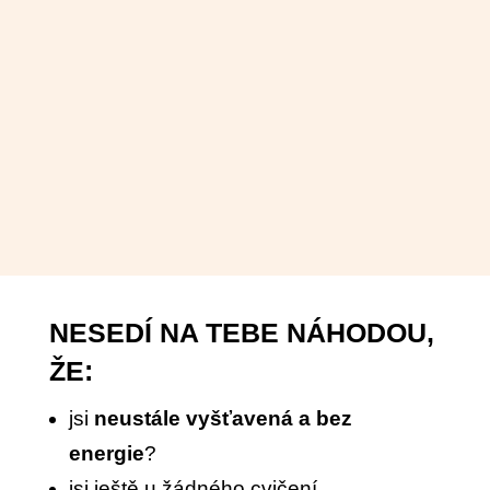
NESEDÍ NA TEBE NÁHODOU,
ŽE:
jsi
neustále vyšťavená a bez
energie
?
jsi ještě u žádného cvičení