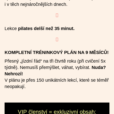
i v těch nejnáročnějších dnech.

Lekce
pilates delší než 35 minut.

KOMPLETNÍ TRÉNINKOVÝ PLÁN NA 9 MĚSÍCŮ!
Přesný „jízdní řád“ na tři čtvrtě roku (při cvičení 5x
týdně).
​
Nemusíš přemýšlet, váhat, vybírat.
​
Nuda?
Nehrozí!
V plánu je přes 150 unikátních lekcí, které se téměř
neopakují.
VIP členství = exkluzivní obsah: