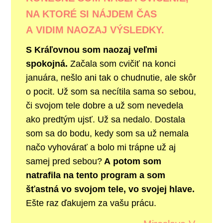
NA KTORÉ SI NÁJDEM ČAS
A VIDIM NAOZAJ VÝSLEDKY.
S Kráľovnou som naozaj veľmi
spokojná.
Začala som cvičiť na konci
januára, nešlo ani tak o chudnutie, ale skôr
o pocit. Už som sa necítila sama so sebou,
či svojom tele dobre a už som nevedela
ako predtým ujsť. Už sa nedalo. Dostala
som sa do bodu, kedy som sa už nemala
načo vyhovárať a bolo mi trápne už aj
samej pred sebou?
A potom som
natrafila na tento program a som
šťastná vo svojom tele, vo svojej hlave.
Ešte raz ďakujem za vašu prácu.