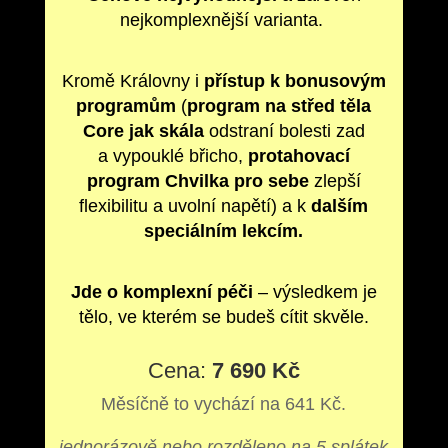
nejkomplexnější varianta.
Kromě Královny i
přístup k bonusovým
programům
(
program na střed těla
Core jak skála
odstraní bolesti zad
a vypouklé břicho,
protahovací
program
Chvilka pro sebe
zlepší
flexibilitu a uvolní napětí) a k
dalším
speciálním lekcím.
Jde o komplexní péči
– výsledkem je
tělo, ve kterém se budeš cítit skvěle.
Cena:
7 690 Kč
Měsíčně to vychází na 641 Kč.
jednorázově nebo rozděleno na 5 splátek