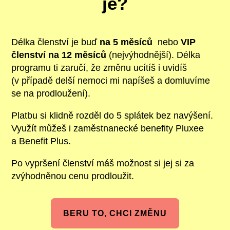
je?
Délka členství je buď
na 5 měsíců
nebo
VIP
členství na 12 měsíců
(nejvýhodnější). Délka
programu ti zaručí, že změnu ucítíš i uvidíš
(v případě delší nemoci mi napíšeš a domluvíme
se na prodloužení).
Platbu si klidně rozděl do 5 splátek bez navýšení.
Využít můžeš i zaměstnanecké benefity Pluxee
a Benefit Plus.
Po vypršení členství máš možnost si jej si za
zvýhodněnou cenu prodloužit.
BERU TO, CHCI ZMĚNU