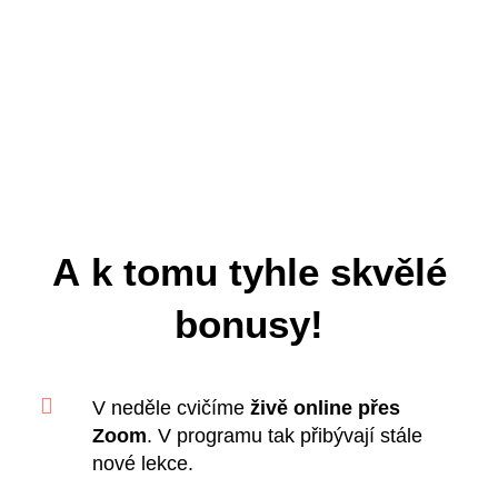
A k tomu tyhle skvělé
bonusy!

V neděle cvičíme
živě online přes
Zoom
. V programu tak přibývají stále
nové lekce.